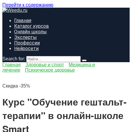
Перейти к содержанию
Главная
Каталог курсов
Онлайн школы
Эксперты
Профессии
Нейросети
Search for:
Главная
Здоровье и спорт
Медицина и
лечение
Психическое здоровье
Скидка -35%
Курс "Обучение гештальт-
терапии" в онлайн-школе
Smart