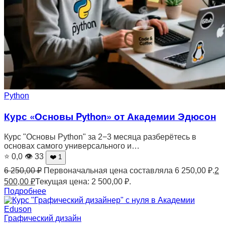
Python
Курс «Основы Python» от Академии Эдюсон
Курс "Основы Python" за 2−3 месяца разберётесь в
основах самого универсального и…
⭐ 0,0
👁 33
❤️ 1
6 250,00
₽
Первоначальная цена составляла 6 250,00 ₽.
2
500,00
₽
Текущая цена: 2 500,00 ₽.
Подробнее
Графический дизайн