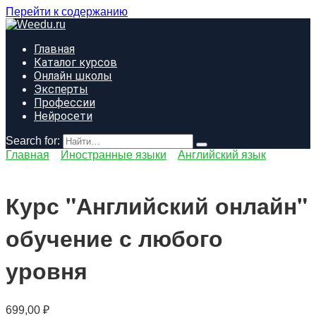
Перейти к содержанию
Главная
Каталог курсов
Онлайн школы
Эксперты
Профессии
Нейросети
Search for:
Главная
Иностранные языки
Английский язык
Курс "Английский онлайн"
обучение с любого
уровня
699,00
₽