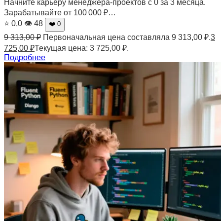
Начните карьеру менеджера-проектов с 0 за 3 месяца.
Зарабатывайте от 100 000 ₽…
⭐ 0,0
👁 48
❤️ 0
9 313,00
₽
Первоначальная цена составляла 9 313,00 ₽.
3
725,00
₽
Текущая цена: 3 725,00 ₽.
Подробнее