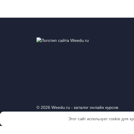
© 2026 Weedu.ru - каталог онлайн курсов
Этот сайт использует cookie для х
Весь материал, присутствующий на сайте, подготовлен
продаже. Weedu.ru не поддерживает и не спонсирует ка
принимаемые на основе информации и/или использован