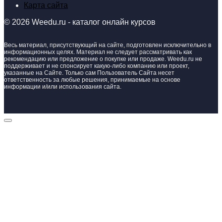
Карта сайта
© 2026 Weedu.ru - каталог онлайн курсов
Весь материал, присутствующий на сайте, подготовлен исключительно в
информационных целях. Материал не следует рассматривать как
рекомендацию или предложение о покупке или продаже. Weedu.ru не
поддерживает и не спонсирует какую-либо компанию или проект,
указанные на Сайте. Только сам Пользователь Сайта несет
ответственность за любые решения, принимаемые на основе
информации и/или использования сайта.