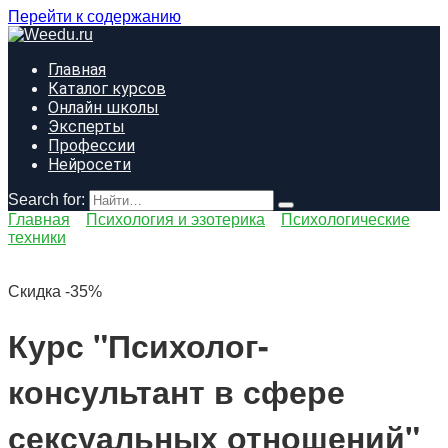
Перейти к содержанию
Главная
Каталог курсов
Онлайн школы
Эксперты
Профессии
Нейросети
Search for:
Главная
Психология и эзотерика
Психологические
техники
Скидка -35%
Курс "Психолог-
консультант в сфере
сексуальных отношений"