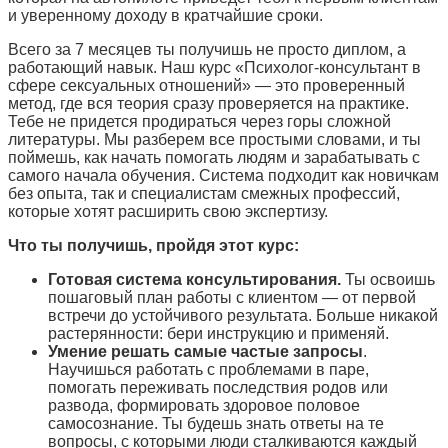
и уверенному доходу в кратчайшие сроки.
Всего за 7 месяцев ты получишь не просто диплом, а
работающий навык. Наш курс «Психолог-консультант в
сфере сексуальных отношений» — это проверенный
метод, где вся теория сразу проверяется на практике.
Тебе не придется продираться через горы сложной
литературы. Мы разберем все простыми словами, и ты
поймешь, как начать помогать людям и зарабатывать с
самого начала обучения. Система подходит как новичкам
без опыта, так и специалистам смежных профессий,
которые хотят расширить свою экспертизу.
Что ты получишь, пройдя этот курс:
Готовая система консультирования.
Ты освоишь
пошаговый план работы с клиентом — от первой
встречи до устойчивого результата. Больше никакой
растерянности: бери инструкцию и применяй.
Умение решать самые частые запросы
.
Научишься работать с проблемами в паре,
помогать переживать последствия родов или
развода, формировать здоровое половое
самосознание. Ты будешь знать ответы на те
вопросы, с которыми люди сталкиваются каждый