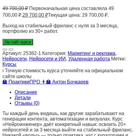
49 700,00
₽
Первоначальная цена составляла 49
700,00 ₽.
29 700,00
₽
Текущая цена: 29 700,00 ₽.
Выход на стабильный фриланс с нуля за 3 месяца,
портфолио из 30+ работ.
На сайт курса
Артикул:
25382-1
Категория:
Маркетинг и реклама
,
Нейросети
,
Нейросети и ИИ
,
Удаленная работа
Метки:
Курсы
ℹ️
Точную стоимость курса уточняйте на официальном
сайте школы
🏫
ПрактикиПРО
👨‍🏫
Антон Бочкарев
Описание
Детали
Отзывы (0)
Ты каждый день видишь, как другие зарабатывают на
генерации контента, автоматизации и визуалах. Курс
«Нейроинженер» даёт конкретный навык: освоить 20+
нейросетей и за 3 месяца выйти на стабильный фриланс.
Никакой «воды» — только практика, чат с кураторами и