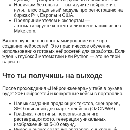
Новичкам без опыта — вы изучите нейросети с
нуля, плюс отдельный модуль про регистрацию на
биржах РФ, Европы и США.
Предпринимателям и экспертам —
автоматизируете контент и лидогенерацию через
Make.com.
Важно:
курс не про программирование и не про
создание нейросетей. Это практическое обучение
использованию готовых нейросетей для заработка. Если
ждёшь глубокой математики или Python — это не твой
вариант.
Что ты получишь на выходе
После прохождения «Нейроинженера» у тебя в рукаве
будет 20+ нейросетей и конкретные кейсы в портфолио.
Навык создания продающих текстов, сценариев,
SEO-описаний для маркетплейсов (OZON/WB).
Графика: логотипы, персонажи для игр,
реставрация фото, генерация уникальных
изображений за 5-10 секунд.
Видео и аудио: создание аватаров, синхронный