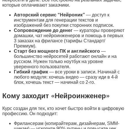
которые оплачивают заказчики.
Авторский сервис “Нейроник”
— доступ к
инструментам для генерации текстов и
изображений без покупки сторонних подписок.
Сопровождение до денег
— кураторы проверяют
домашки, чат нейроинженеров и помощь в первых
3 заказах на фрилансе (тарифы Стандарт/
Премиум).
Старт без мощного ПК и английского
—
большинство нейросетей работают онлайн и на
русском. Нужен только ноутбук на уровне
уверенного пользователя.
Гибкий график
— все уроки в записи. Начинай с
любого модуля: хочешь видео — сразу иди в 4-й
блок, хочешь текст — начинай со 2-го.
Кому заходит «Нейроинженер»
Курс создан для тех, кто хочет быстро войти в цифровую
профессию. Он подходит:
Фрилансерам (копирайтерам, дизайнерам, SMM-
щикам) — ускорите 90% рутины и повысите чек.