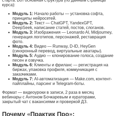
старта. Вот основная структура (по данным страницы
курса):
Модуль 1:
Начало работы — установка софта,
принципы нейросетей.
Модуль 2:
Текст — ChatGPT, YandexGPT,
DeepSeek, написание статей, постов, слоганов.
Модуль 3:
Изображения — Leonardo AI, Midjourney,
генерация логотипов, персонажей, реставрация
фото.
Модуль 4:
Видео — Runway, D-ID, HeyGen
(синхронный перевод, виртуальные аватары).
Модуль 5:
Аудио — клонирование голоса, создание
песен и озвучка.
Модуль 6:
Клиенты и фриланс — регистрация на
биржах, упаковка профиля, коммуникация с
заказчиками.
Модуль 7:
AI-автоматизация — Make.com, контент-
пайплайны, парсинг и Telegram-боты.
Формат — видеоуроки в записи, 2 раза в месяц
вебинары с Антоном Бочкаревым и кураторами,
закрытый чат с вакансиями и проверкой ДЗ.
Почему «Практик Про»: