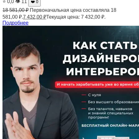
⭐ 0,0
👁 11
❤️ 0
18 581,00
₽
Первоначальная цена составляла 18
581,00 ₽.
7 432,00
₽
Текущая цена: 7 432,00 ₽.
Подробнее