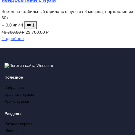
Выход на стабильный фриланс с нуля за 3 месяца, портфолио из
30+…
⭐ 0,0
👁 44
❤️ 1
Первоначальная
Текущая
49 700,00
₽
29 700,00
₽
цена
цена:
Подробнее
составляла
29
49
700,00 ₽.
700,00 ₽.
Полезное
Избранное
Сравнить курсы
Архив курсов
Разделы
Каталог курсов
Школы