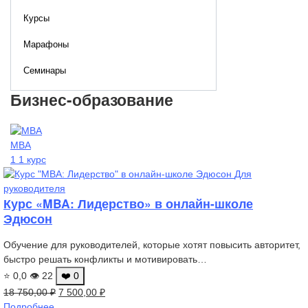
Курсы
Марафоны
Семинары
Бизнес-образование
МВА
1 1 курс
Для
руководителя
Курс «MBA: Лидерство» в онлайн-школе
Эдюсон
Обучение для руководителей, которые хотят повысить авторитет,
быстро решать конфликты и мотивировать…
⭐ 0,0
👁 22
❤️ 0
Первоначальная
Текущая
18 750,00
₽
7 500,00
₽
цена
цена:
Подробнее