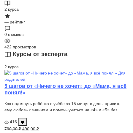
2
курса
—
рейтинг
0
отзывов
422
просмотров
Курсы от эксперта
2 курса
Для
родителей
5 шагов от «Ничего не хочет» до «Мама, я всё
понял!»
Как подтянуть ребёнка в учёбе за 15 минут в день, привить
ему любовь к знаниям и помочь учиться на «4» и «5» без...
416
Первоначальная
Текущая
790,00
₽
490,00
₽