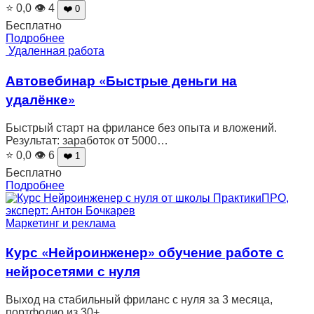
⭐ 0,0
👁 4
❤️ 0
Бесплатно
Подробнее
Удаленная работа
Автовебинар «Быстрые деньги на
удалёнке»
Быстрый старт на фрилансе без опыта и вложений.
Результат: заработок от 5000…
⭐ 0,0
👁 6
❤️ 1
Бесплатно
Подробнее
Маркетинг и реклама
Курс «Нейроинженер» обучение работе с
нейросетями с нуля
Выход на стабильный фриланс с нуля за 3 месяца,
портфолио из 30+…