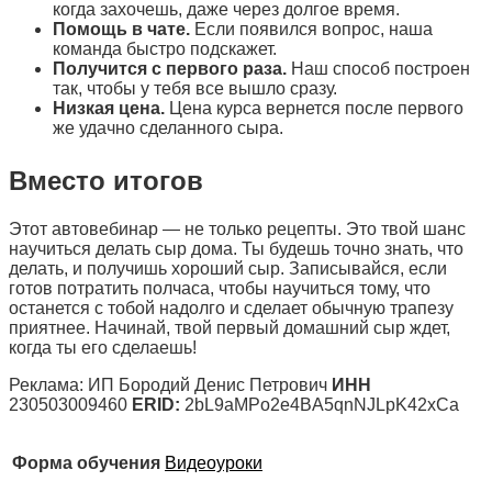
когда захочешь, даже через долгое время.
Помощь в чате.
Если появился вопрос, наша
команда быстро подскажет.
Получится с первого раза.
Наш способ построен
так, чтобы у тебя все вышло сразу.
Низкая цена.
Цена курса вернется после первого
же удачно сделанного сыра.
Вместо итогов
Этот автовебинар — не только рецепты. Это твой шанс
научиться делать сыр дома. Ты будешь точно знать, что
делать, и получишь хороший сыр. Записывайся, если
готов потратить полчаса, чтобы научиться тому, что
останется с тобой надолго и сделает обычную трапезу
приятнее. Начинай, твой первый домашний сыр ждет,
когда ты его сделаешь!
Реклама: ИП Бородий Денис Петрович
ИНН
230503009460
ERID:
2bL9aMPo2e4BA5qnNJLpK42xCa
Форма обучения
Видеоуроки