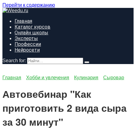
Перейти к содержанию
Главная
Каталог курсов
Онлайн школы
Эксперты
Профессии
Нейросети
Search for:
Главная
Хобби и увлечения
Кулинария
Сыровар
Автовебинар "Как
приготовить 2 вида сыра
за 30 минут"